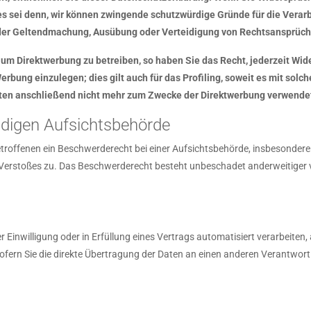
 sei denn, wir können zwingende schutzwürdige Gründe für die Verarb
 der Geltendmachung, Ausübung oder Verteidigung von Rechtsansprüch
m Direktwerbung zu betreiben, so haben Sie das Recht, jederzeit Wid
ung einzulegen; dies gilt auch für das Profiling, soweit es mit solch
en anschließend nicht mehr zum Zwecke der Direktwerbung verwendet 
ndigen Aufsichtsbehörde
troffenen ein Beschwerderecht bei einer Aufsichtsbehörde, insbesondere 
 Verstoßes zu. Das Beschwerderecht besteht unbeschadet anderweitiger ve
r Einwilligung oder in Erfüllung eines Vertrags automatisiert verarbeiten,
rn Sie die direkte Übertragung der Daten an einen anderen Verantwortlic